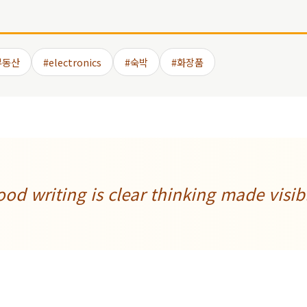
부동산
#electronics
#숙박
#화장품
od writing is clear thinking made visib