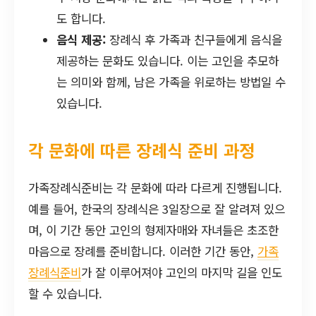
도 합니다.
음식 제공:
장례식 후 가족과 친구들에게 음식을
제공하는 문화도 있습니다. 이는 고인을 추모하
는 의미와 함께, 남은 가족을 위로하는 방법일 수
있습니다.
각 문화에 따른 장례식 준비 과정
가족장례식준비는 각 문화에 따라 다르게 진행됩니다.
예를 들어, 한국의 장례식은 3일장으로 잘 알려져 있으
며, 이 기간 동안 고인의 형제자매와 자녀들은 초조한
마음으로 장례를 준비합니다. 이러한 기간 동안,
가족
장례식준비
가 잘 이루어져야 고인의 마지막 길을 인도
할 수 있습니다.