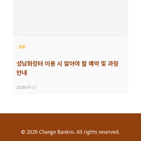
상조
성남화장터 이용 시 알아야 할 예약 및 과정
안내
2026-07-17
© 2026 Change Bankro. All rights reserved.