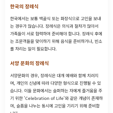
한국의 장례식
한국에서는 보통 백골식 또는 화장식으로 고인을 보내
는 경우가 많습니다. 장례식은 의식과 절차가 많아서
가족들이 서로 협력하여 준비해야 합니다. 장례식 후에
는 조문객들을 맞이하기 위해 음식을 준비하거나, 빈소
를 차리는 일이 필요합니다.
서양 문화의 장례식
서양문화의 경우, 장례식은 대개 예배와 함께 치러지
며, 개인의 신념에 따라 다양한 형식으로 진행될 수 있
습니다. 이들 문화에서는 슬퍼하는 자에게 즐거움을 주
기 위한 'Celebration of Life'와 같은 개념이 존재하
여, 슬픔을 나누는 동시에 고인을 기리기 위해 준비합