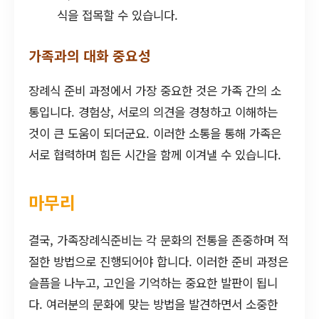
식을 접목할 수 있습니다.
가족과의 대화 중요성
장례식 준비 과정에서 가장 중요한 것은 가족 간의 소
통입니다. 경험상, 서로의 의견을 경청하고 이해하는
것이 큰 도움이 되더군요. 이러한 소통을 통해 가족은
서로 협력하며 힘든 시간을 함께 이겨낼 수 있습니다.
마무리
결국, 가족장례식준비는 각 문화의 전통을 존중하며 적
절한 방법으로 진행되어야 합니다. 이러한 준비 과정은
슬픔을 나누고, 고인을 기억하는 중요한 발판이 됩니
다. 여러분의 문화에 맞는 방법을 발견하면서 소중한