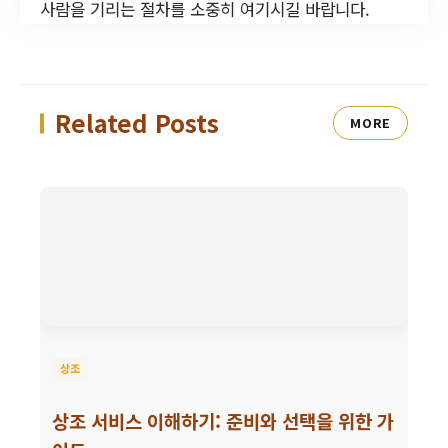
사람을 기리는 절차를 소중히 여기시길 바랍니다.
Related Posts
MORE
상조
상조 서비스 이해하기: 준비와 선택을 위한 가