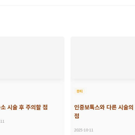
뷰티
소 시술 후 주의할 점
인중보톡스와 다른 시술의
점
-11
2025-10-11