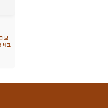
급 보
약 체크