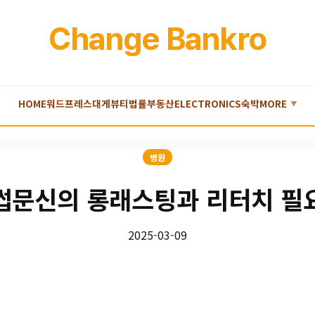
Change Bankro
HOME
워드프레스
대게
뷰티
법률
부동산
ELECTRONICS
숙박
MORE
▼
병원
썹문신의 롱래스팅과 리터치 필
2025-03-09